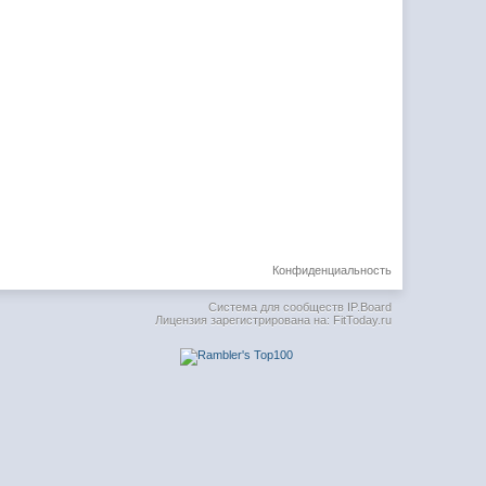
Конфиденциальность
Система для сообществ
IP.Board
Лицензия зарегистрирована на: FitToday.ru