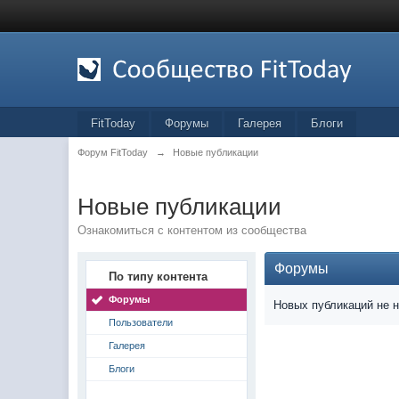
FitToday
Форумы
Галерея
Блоги
Форум FitToday
→
Новые публикации
Новые публикации
Ознакомиться с контентом из сообщества
Форумы
По типу контента
Форумы
Новых публикаций не 
Пользователи
Галерея
Блоги