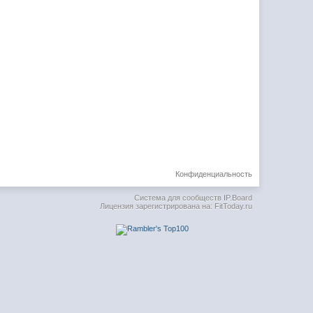
Конфиденциальность
Система для сообществ
IP.Board
Лицензия зарегистрирована на: FitToday.ru