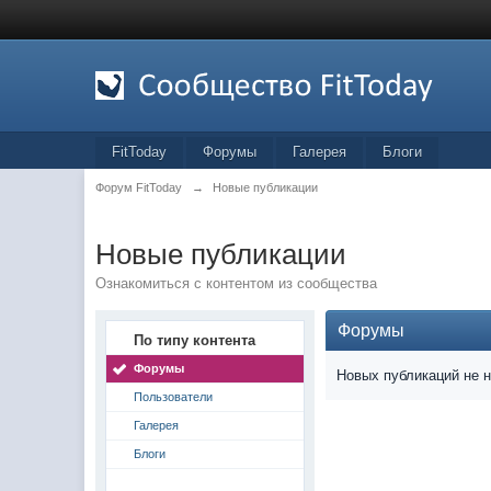
FitToday
Форумы
Галерея
Блоги
Форум FitToday
→
Новые публикации
Новые публикации
Ознакомиться с контентом из сообщества
Форумы
По типу контента
Форумы
Новых публикаций не 
Пользователи
Галерея
Блоги