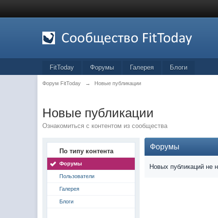
FitToday
Форумы
Галерея
Блоги
Форум FitToday
→
Новые публикации
Новые публикации
Ознакомиться с контентом из сообщества
Форумы
По типу контента
Форумы
Новых публикаций не 
Пользователи
Галерея
Блоги