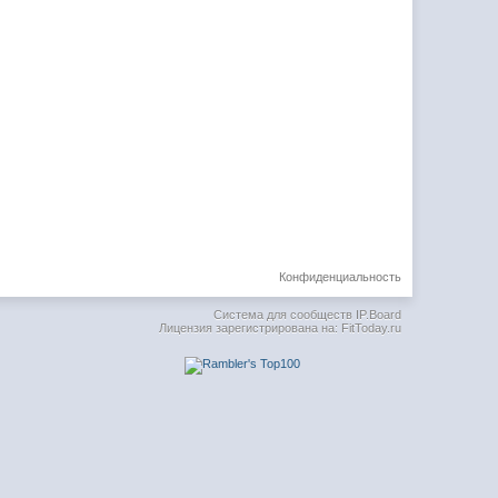
Конфиденциальность
Система для сообществ
IP.Board
Лицензия зарегистрирована на: FitToday.ru