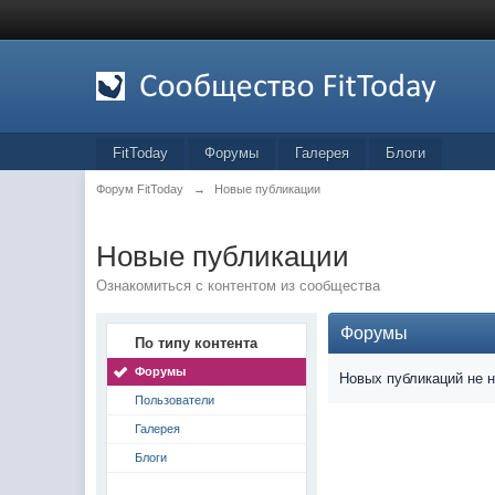
FitToday
Форумы
Галерея
Блоги
Форум FitToday
→
Новые публикации
Новые публикации
Ознакомиться с контентом из сообщества
Форумы
По типу контента
Форумы
Новых публикаций не 
Пользователи
Галерея
Блоги