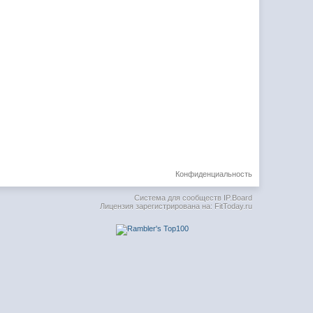
Конфиденциальность
Система для сообществ
IP.Board
Лицензия зарегистрирована на: FitToday.ru