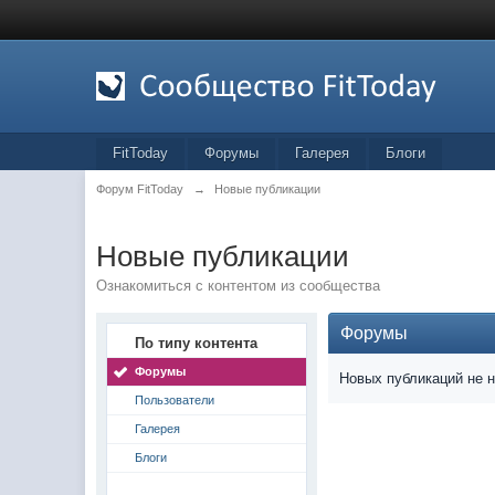
FitToday
Форумы
Галерея
Блоги
Форум FitToday
→
Новые публикации
Новые публикации
Ознакомиться с контентом из сообщества
Форумы
По типу контента
Форумы
Новых публикаций не 
Пользователи
Галерея
Блоги