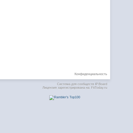
Конфиденциальность
Система для сообществ
IP.Board
Лицензия зарегистрирована на: FitToday.ru