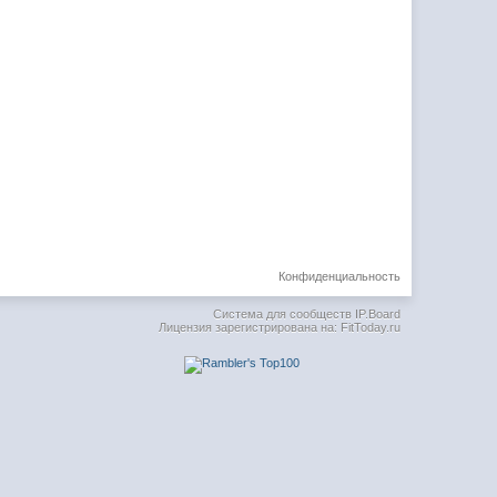
Конфиденциальность
Система для сообществ
IP.Board
Лицензия зарегистрирована на: FitToday.ru