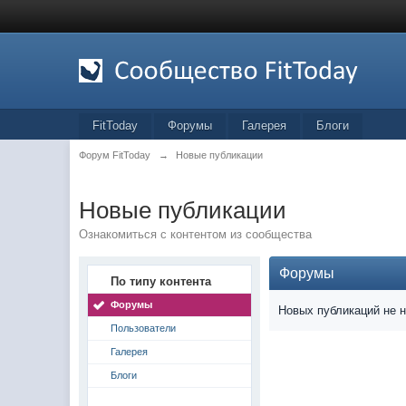
FitToday
Форумы
Галерея
Блоги
Форум FitToday
→
Новые публикации
Новые публикации
Ознакомиться с контентом из сообщества
Форумы
По типу контента
Форумы
Новых публикаций не 
Пользователи
Галерея
Блоги