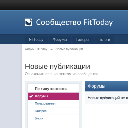
FitToday
Форумы
Галерея
Блоги
Форум FitToday
→
Новые публикации
Новые публикации
Ознакомиться с контентом из сообщества
Форумы
По типу контента
Форумы
Новых публикаций не 
Пользователи
Галерея
Блоги