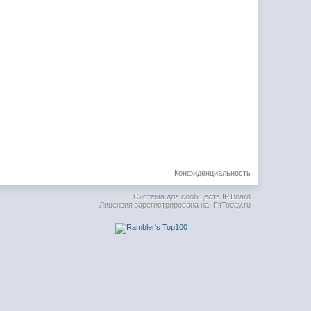
Конфиденциальность
Система для сообществ
IP.Board
Лицензия зарегистрирована на: FitToday.ru