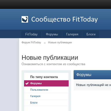
FitToday
Форумы
Галерея
Блоги
Форум FitToday
→
Новые публикации
Новые публикации
Ознакомиться с контентом из сообщества
Форумы
По типу контента
Форумы
Новых публикаций не 
Пользователи
Галерея
Блоги