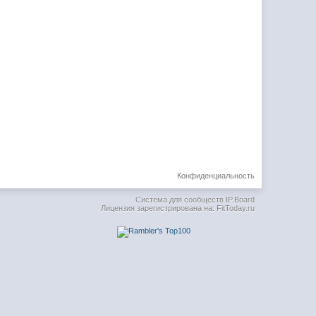
Конфиденциальность
Система для сообществ
IP.Board
Лицензия зарегистрирована на: FitToday.ru