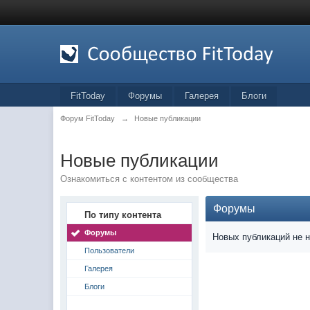
FitToday
Форумы
Галерея
Блоги
Форум FitToday
→
Новые публикации
Новые публикации
Ознакомиться с контентом из сообщества
Форумы
По типу контента
Форумы
Новых публикаций не 
Пользователи
Галерея
Блоги