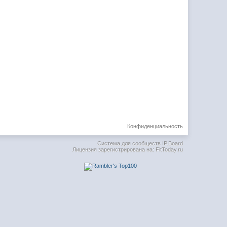
Конфиденциальность
Система для сообществ
IP.Board
Лицензия зарегистрирована на: FitToday.ru