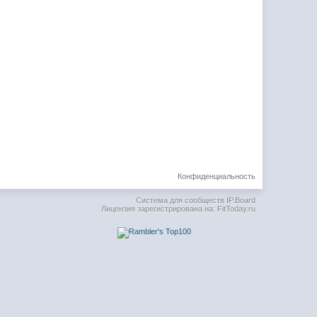
Конфиденциальность
Система для сообществ
IP.Board
Лицензия зарегистрирована на: FitToday.ru