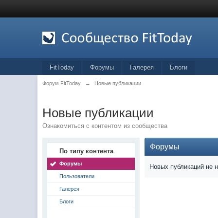
FitToday
Форумы
Галерея
Блоги
Форум FitToday
→
Новые публикации
Новые публикации
Ознакомиться с контентом из сообщества
Форумы
По типу контента
Форумы
Новых публикаций не 
Пользователи
Галерея
Блоги