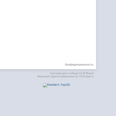
Конфиденциальность
Система для сообществ
IP.Board
Лицензия зарегистрирована на: FitToday.ru