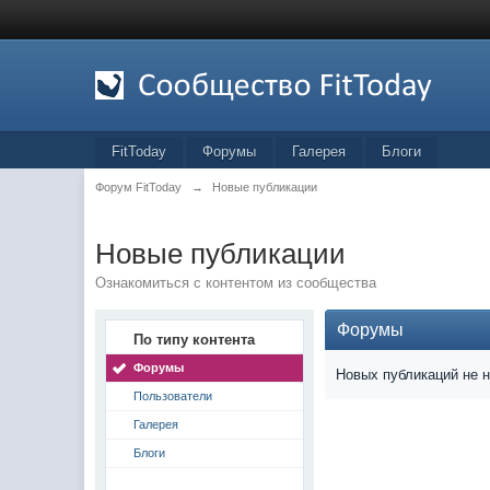
FitToday
Форумы
Галерея
Блоги
Форум FitToday
→
Новые публикации
Новые публикации
Ознакомиться с контентом из сообщества
Форумы
По типу контента
Форумы
Новых публикаций не 
Пользователи
Галерея
Блоги