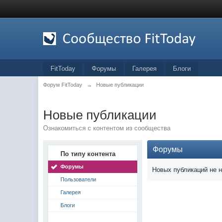
FitToday
Форумы
Галерея
Блоги
Форум FitToday
→
Новые публикации
Новые публикации
Ознакомиться с контентом из сообщества
Форумы
По типу контента
Форумы
Новых публикаций не 
Пользователи
Галерея
Блоги