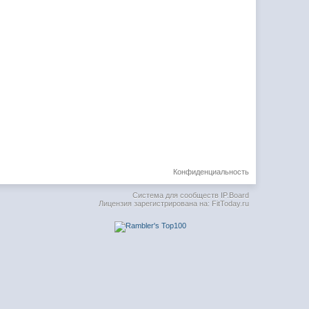
Конфиденциальность
Система для сообществ
IP.Board
Лицензия зарегистрирована на: FitToday.ru