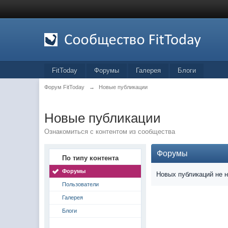
FitToday
Форумы
Галерея
Блоги
Форум FitToday
→
Новые публикации
Новые публикации
Ознакомиться с контентом из сообщества
Форумы
По типу контента
Форумы
Новых публикаций не 
Пользователи
Галерея
Блоги