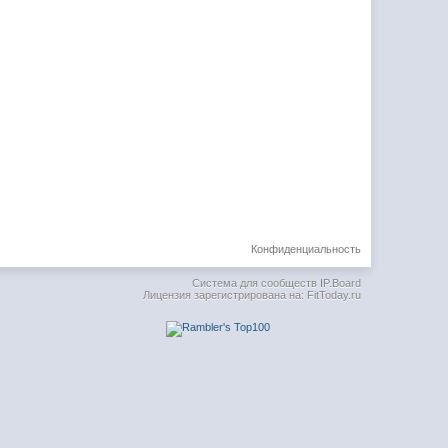
Конфиденциальность
Система для сообществ
IP.Board
Лицензия зарегистрирована на: FitToday.ru