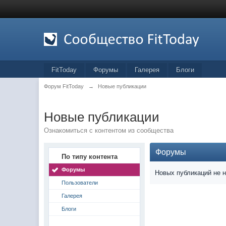
FitToday
Форумы
Галерея
Блоги
Форум FitToday
→
Новые публикации
Новые публикации
Ознакомиться с контентом из сообщества
Форумы
По типу контента
Форумы
Новых публикаций не 
Пользователи
Галерея
Блоги