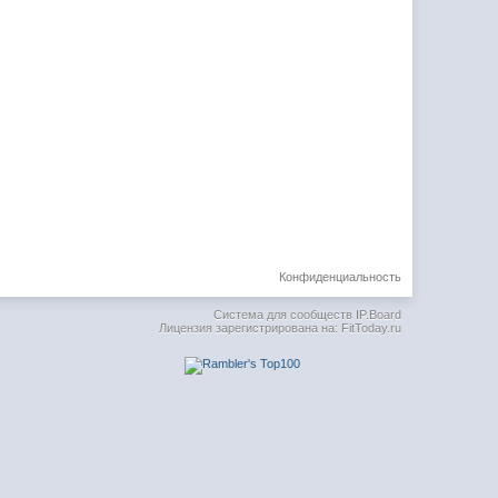
Конфиденциальность
Система для сообществ
IP.Board
Лицензия зарегистрирована на: FitToday.ru