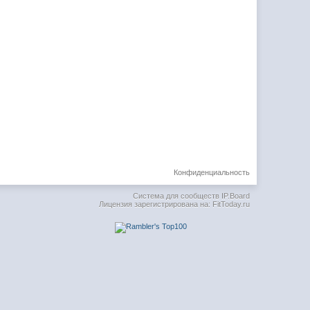
Конфиденциальность
Система для сообществ
IP.Board
Лицензия зарегистрирована на: FitToday.ru