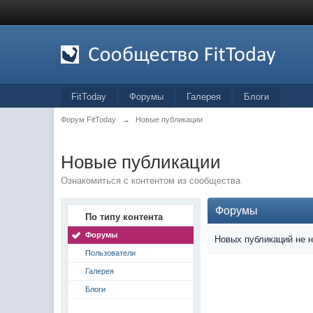
FitToday
Форумы
Галерея
Блоги
Форум FitToday
→
Новые публикации
Новые публикации
Ознакомиться с контентом из сообщества
Форумы
По типу контента
Форумы
Новых публикаций не 
Пользователи
Галерея
Блоги