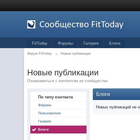
FitToday
Форумы
Галерея
Блоги
Форум FitToday
→
Новые публикации
Новые публикации
Ознакомиться с контентом из сообщества
Блоги
По типу контента
Форумы
Новых публикаций не 
Пользователи
Галерея
Блоги