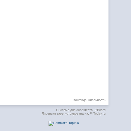
Конфиденциальность
Система для сообществ
IP.Board
Лицензия зарегистрирована на: FitToday.ru