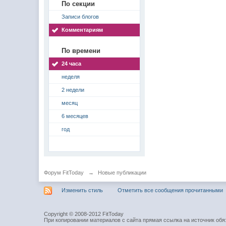
По секции
Записи блогов
Комментариям
По времени
24 часа
неделя
2 недели
месяц
6 месяцев
год
Форум FitToday
→
Новые публикации
Изменить стиль
Отметить все сообщения прочитанными
Copyright © 2008-2012 FitToday
При копировании материалов с сайта прямая ссылка на источник обя