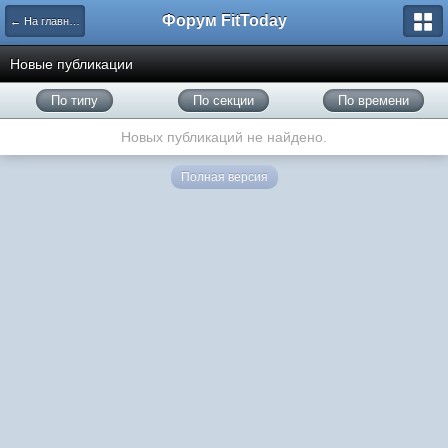
Форум FitToday
← На главную
Новые публикации
По типу
По секции
По времени
Новых публикаций не найдено.
Полная версия