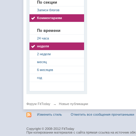
По секции
Записи блогов
Комментариям
По времени
24 часа
неделя
2 недели
месяц
6 месяцев
год
Форум FitToday
→
Новые публикации
Изменить стиль
Отметить все сообщения прочитанными
Copyright © 2008-2012 FitToday
При копировании материалов с сайта прямая ссылка на источник обя