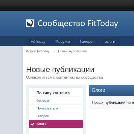
FitToday
Форумы
Галерея
Блоги
Форум FitToday
→
Новые публикации
Новые публикации
Ознакомиться с контентом из сообщества
Блоги
По типу контента
Форумы
Новых публикаций не 
Пользователи
Галерея
Блоги