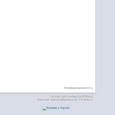
Конфиденциальность
Система для сообществ
IP.Board
Лицензия зарегистрирована на: FitToday.ru