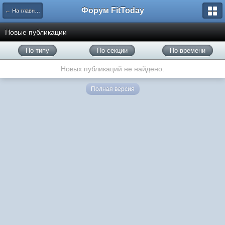
Форум FitToday
← На главную
Новые публикации
По типу
По секции
По времени
Новых публикаций не найдено.
Полная версия