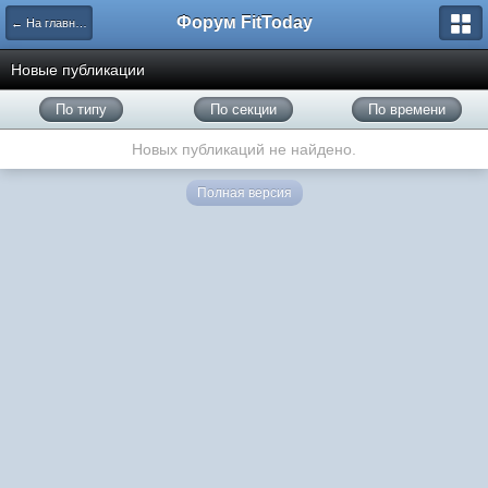
Форум FitToday
← На главную
Новые публикации
По типу
По секции
По времени
Новых публикаций не найдено.
Полная версия