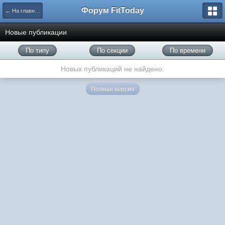
Форум FitToday
← На главную
Новые публикации
По типу
По секции
По времени
Новых публикаций не найдено.
Полная версия