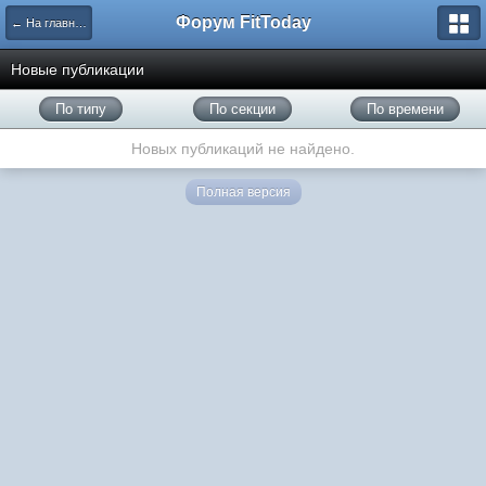
Форум FitToday
← На главную
Новые публикации
По типу
По секции
По времени
Новых публикаций не найдено.
Полная версия