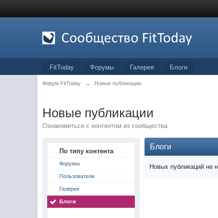
FitToday
Форумы
Галерея
Блоги
Форум FitToday
→
Новые публикации
Новые публикации
Ознакомиться с контентом из сообщества
Блоги
По типу контента
Форумы
Новых публикаций не 
Пользователи
Галерея
Блоги