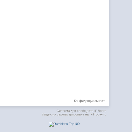
Конфиденциальность
Система для сообществ
IP.Board
Лицензия зарегистрирована на: FitToday.ru