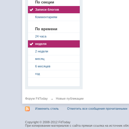
По секции
Записи блогов
Комментариям
По времени
24 часа
неделя
2 недели
месяц
6 месяцев
год
Форум FitToday
→
Новые публикации
Изменить стиль
Отметить все сообщения прочитанными
Copyright © 2008-2012 FitToday
При копировании материалов с сайта прямая ссылка на источник обя