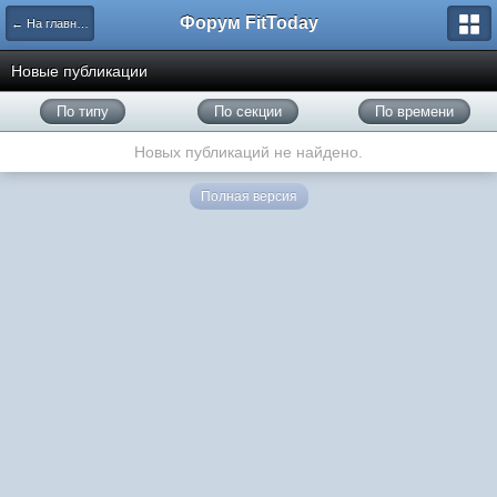
Форум FitToday
← На главную
Новые публикации
По типу
По секции
По времени
Новых публикаций не найдено.
Полная версия