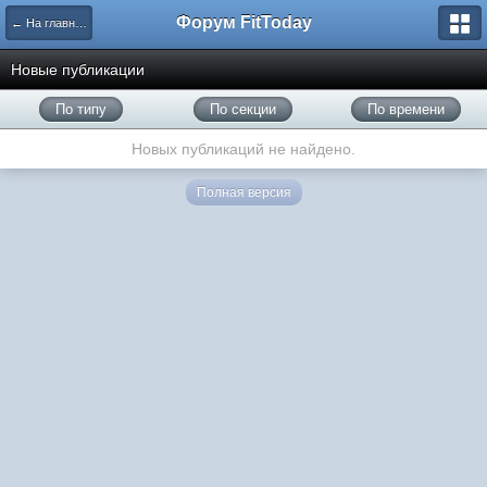
Форум FitToday
← На главную
Новые публикации
По типу
По секции
По времени
Новых публикаций не найдено.
Полная версия