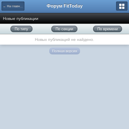
Форум FitToday
← На главную
Новые публикации
По типу
По секции
По времени
Новых публикаций не найдено.
Полная версия