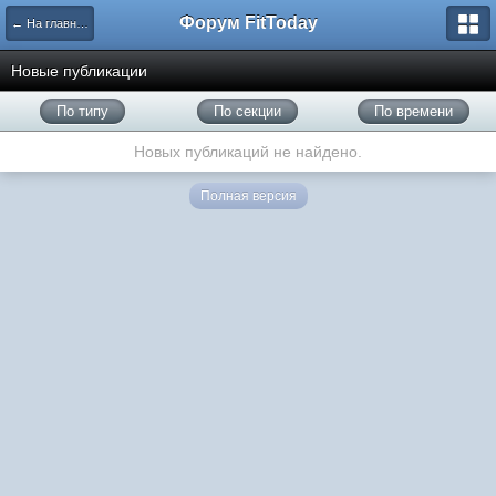
Форум FitToday
← На главную
Новые публикации
По типу
По секции
По времени
Новых публикаций не найдено.
Полная версия