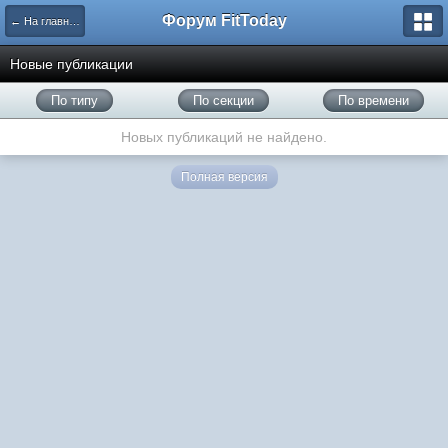
Форум FitToday
← На главную
Новые публикации
По типу
По секции
По времени
Новых публикаций не найдено.
Полная версия