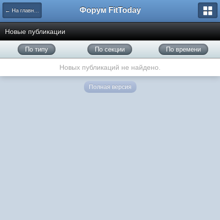
Форум FitToday
← На главную
Новые публикации
По типу
По секции
По времени
Новых публикаций не найдено.
Полная версия