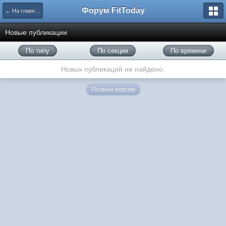
Форум FitToday
← На главную
Новые публикации
По типу
По секции
По времени
Новых публикаций не найдено.
Полная версия