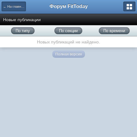
Форум FitToday
← На главную
Новые публикации
По типу
По секции
По времени
Новых публикаций не найдено.
Полная версия