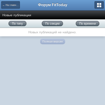
Форум FitToday
← На главную
Новые публикации
По типу
По секции
По времени
Новых публикаций не найдено.
Полная версия