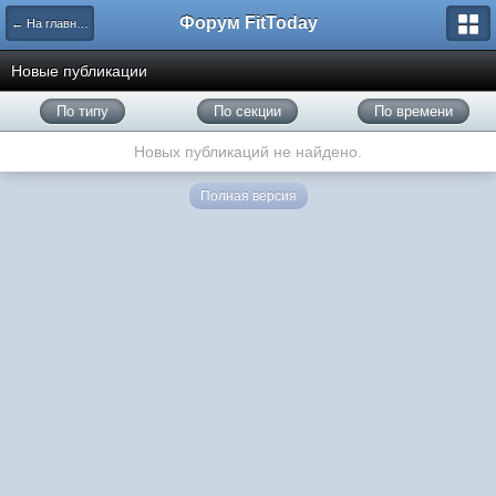
Форум FitToday
← На главную
Новые публикации
По типу
По секции
По времени
Новых публикаций не найдено.
Полная версия