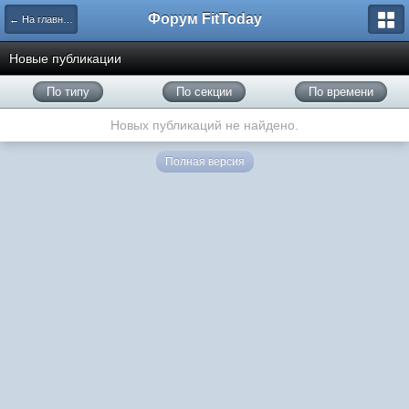
Форум FitToday
← На главную
Новые публикации
По типу
По секции
По времени
Новых публикаций не найдено.
Полная версия