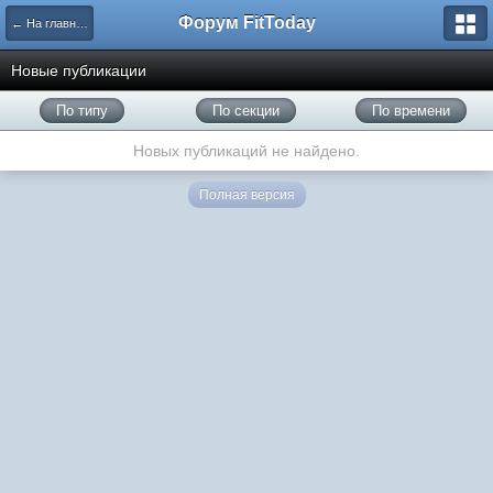
Форум FitToday
← На главную
Новые публикации
По типу
По секции
По времени
Новых публикаций не найдено.
Полная версия