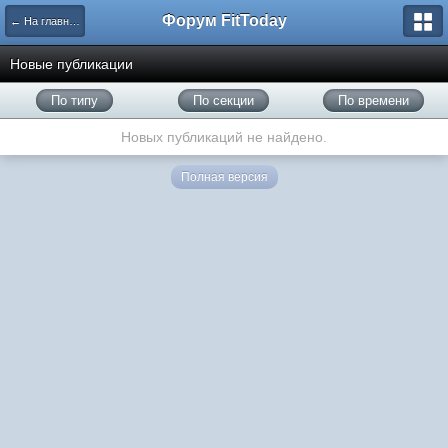
Форум FitToday
← На главную
Новые публикации
По типу
По секции
По времени
Новых публикаций не найдено.
Полная версия