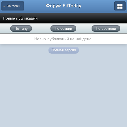
Форум FitToday
← На главную
Новые публикации
По типу
По секции
По времени
Новых публикаций не найдено.
Полная версия