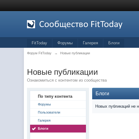
FitToday
Форумы
Галерея
Блоги
Форум FitToday
→
Новые публикации
Новые публикации
Ознакомиться с контентом из сообщества
Блоги
По типу контента
Форумы
Новых публикаций не 
Пользователи
Галерея
Блоги