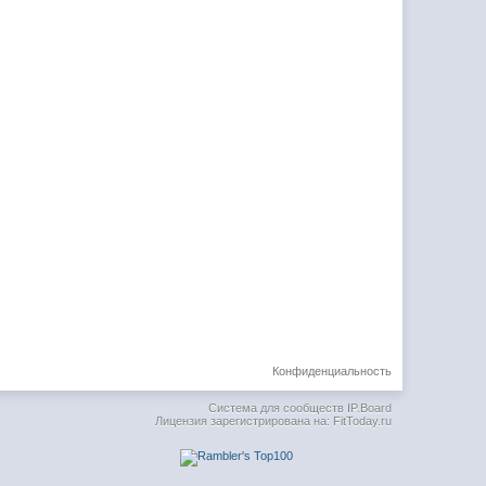
Конфиденциальность
Система для сообществ
IP.Board
Лицензия зарегистрирована на: FitToday.ru