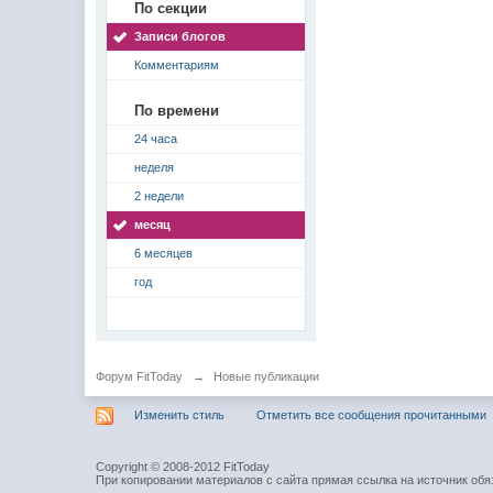
По секции
Записи блогов
Комментариям
По времени
24 часа
неделя
2 недели
месяц
6 месяцев
год
Форум FitToday
→
Новые публикации
Изменить стиль
Отметить все сообщения прочитанными
Copyright © 2008-2012 FitToday
При копировании материалов с сайта прямая ссылка на источник обя