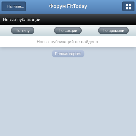
Форум FitToday
← На главную
Новые публикации
По типу
По секции
По времени
Новых публикаций не найдено.
Полная версия