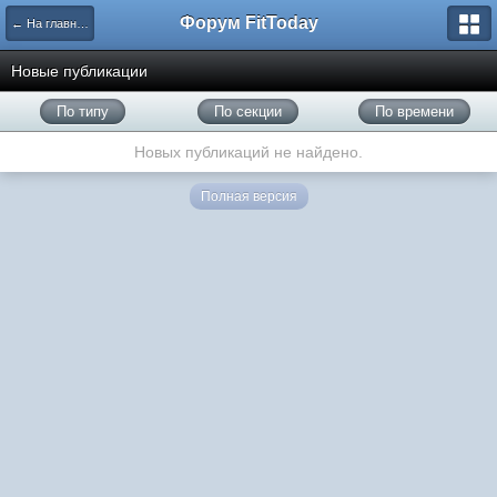
Форум FitToday
← На главную
Новые публикации
По типу
По секции
По времени
Новых публикаций не найдено.
Полная версия