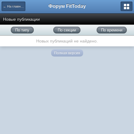
Форум FitToday
← На главную
Новые публикации
По типу
По секции
По времени
Новых публикаций не найдено.
Полная версия