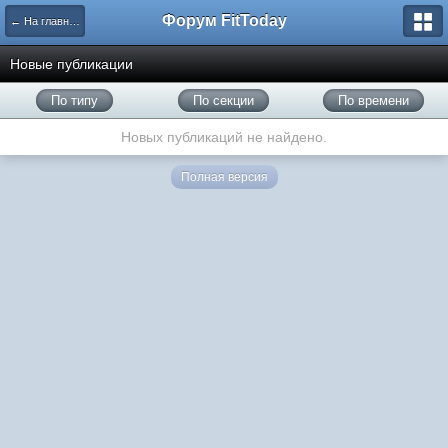
Форум FitToday
← На главную
Новые публикации
По типу
По секции
По времени
Новых публикаций не найдено.
Полная версия