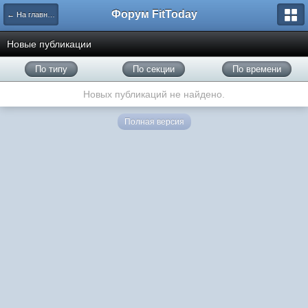
Форум FitToday
← На главную
Новые публикации
По типу
По секции
По времени
Новых публикаций не найдено.
Полная версия