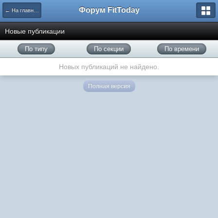
Форум FitToday
← На главную
Новые публикации
По типу
По секции
По времени
Новых публикаций не найдено.
Полная версия