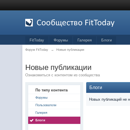
FitToday
Форумы
Галерея
Блоги
Форум FitToday
→
Новые публикации
Новые публикации
Ознакомиться с контентом из сообщества
Блоги
По типу контента
Форумы
Новых публикаций не 
Пользователи
Галерея
Блоги