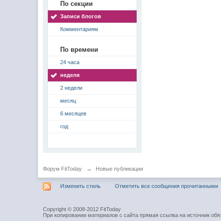
По секции
Записи блогов
Комментариям
По времени
24 часа
неделя
2 недели
месяц
6 месяцев
год
Форум FitToday
→
Новые публикации
Изменить стиль
Отметить все сообщения прочитанными
Copyright © 2008-2012 FitToday
При копировании материалов с сайта прямая ссылка на источник обя