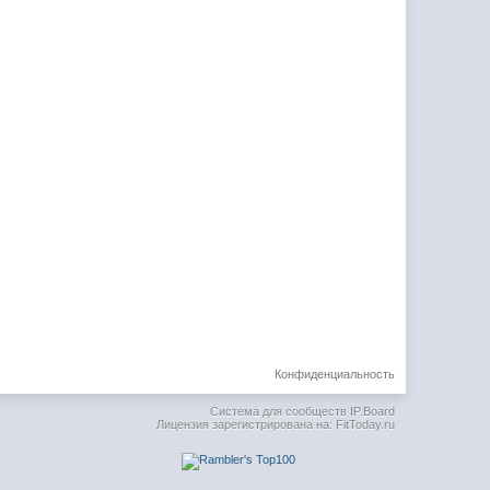
Конфиденциальность
Система для сообществ
IP.Board
Лицензия зарегистрирована на: FitToday.ru