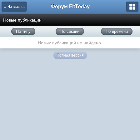
Форум FitToday
← На главную
Новые публикации
По типу
По секции
По времени
Новых публикаций не найдено.
Полная версия