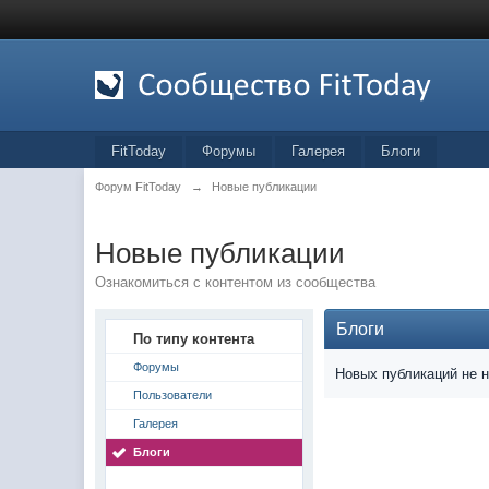
FitToday
Форумы
Галерея
Блоги
Форум FitToday
→
Новые публикации
Новые публикации
Ознакомиться с контентом из сообщества
Блоги
По типу контента
Форумы
Новых публикаций не 
Пользователи
Галерея
Блоги