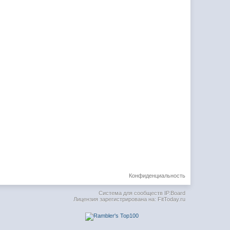
Конфиденциальность
Система для сообществ
IP.Board
Лицензия зарегистрирована на: FitToday.ru