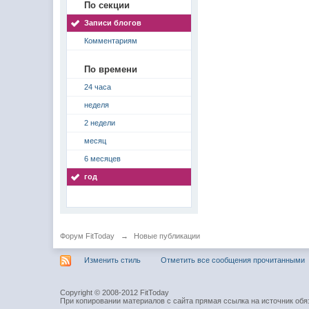
По секции
Записи блогов
Комментариям
По времени
24 часа
неделя
2 недели
месяц
6 месяцев
год
Форум FitToday
→
Новые публикации
Изменить стиль
Отметить все сообщения прочитанными
Copyright © 2008-2012 FitToday
При копировании материалов с сайта прямая ссылка на источник обя