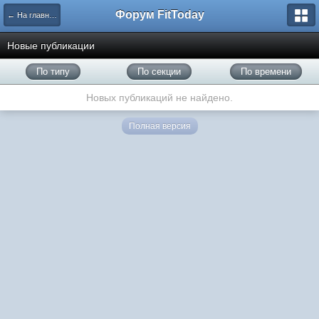
Форум FitToday
← На главную
Новые публикации
По типу
По секции
По времени
Новых публикаций не найдено.
Полная версия