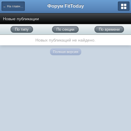
Форум FitToday
← На главную
Новые публикации
По типу
По секции
По времени
Новых публикаций не найдено.
Полная версия