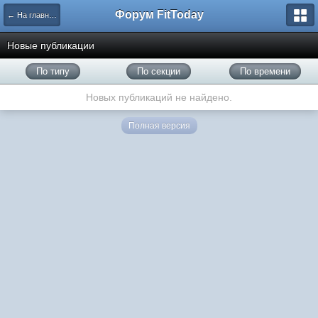
Форум FitToday
← На главную
Новые публикации
По типу
По секции
По времени
Новых публикаций не найдено.
Полная версия